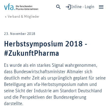
Inline - Login
Herbstsymposium 2018 - #ZukunftPharma
vfa. Die forschenden Pharma-Unternehmen
Verband & Mitglieder
Schließen
Forschung & Entwicklung
23. November 2018
Gesundheit & Versorgung
Herbstsymposium 2018 -
Wirtschaft & Standort
#ZukunftPharma
Digitalisierung & KI
Verband & Mitglieder
Es wurde als ein starkes Signal wahrgenommen,
dass Bundeswirtschaftsminister Altmaier sich
deutlich mehr Zeit als ursprünglich geplant für seine
Mitglied werden!
Beteiligung am vfa-Herbstsymposium nahm und
seine Sicht der Industrie am Standort Deutschland
Medien
und die Perspektiven der Bundesregierung
darstellte.