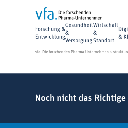
Gesundheit
Wirtschaft
Forschung &
Digi
&
&
Entwicklung
& K
Versorgung
Standort
vfa. Die forschenden Pharma-Unternehmen
struktur
Suchbegriff
Noch nicht das Richtige