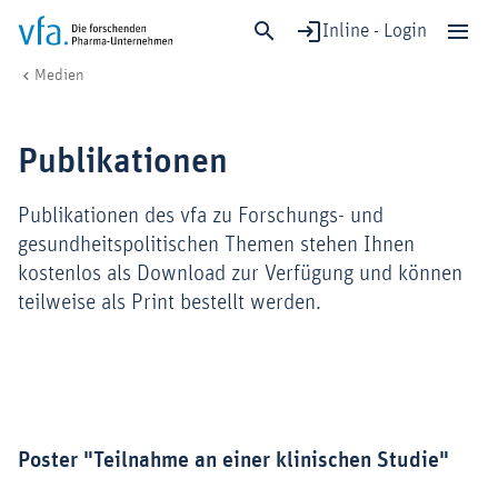
Inline - Login
Publikationen
vfa. Die forschenden Pharma-Unternehmen
Medien
Schließen
Forschung & Entwicklung
Publikationen
Gesundheit & Versorgung
Wirtschaft & Standort
Publikationen des vfa zu Forschungs- und
Digitalisierung & KI
gesundheitspolitischen Themen stehen Ihnen
kostenlos als Download zur Verfügung und können
Verband & Mitglieder
teilweise als Print bestellt werden.
Mitglied werden!
Medien
Poster "Teilnahme an einer klinischen Studie"