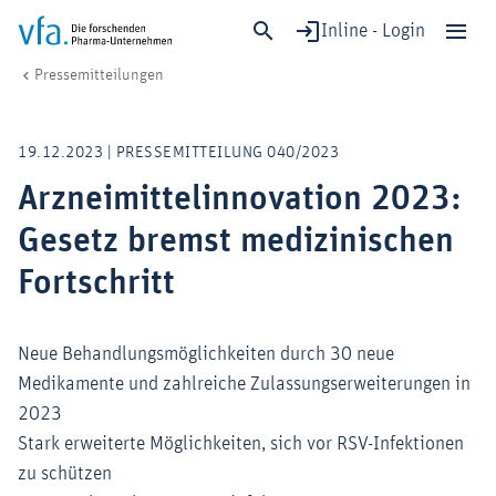
Inline - Login
Arzneimittelinnovation 2023: Gesetz bremst medizinischen Fortschritt
vfa. Die forschenden Pharma-Unternehmen
Medien
Pressemitteilungen
Schließen
Forschung & Entwicklung
19.12.2023 | PRESSEMITTEILUNG 040/2023
Gesundheit & Versorgung
Arzneimittelinnovation 2023:
Wirtschaft & Standort
Gesetz bremst medizinischen
Digitalisierung & KI
Verband & Mitglieder
Fortschritt
Neue Behandlungsmöglichkeiten durch 30 neue
Mitglied werden!
Medikamente und zahlreiche Zulassungserweiterungen in
Medien
2023
Stark erweiterte Möglichkeiten, sich vor RSV-Infektionen
zu schützen