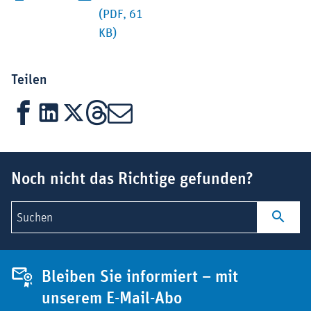
(PDF, 61
KB)
Teilen
Facebook
LinkedIn
X
Threads
Mail
Suchbegriff
Noch nicht das Richtige gefunden?
Suchen
Bleiben Sie informiert – mit
unserem E-Mail-Abo