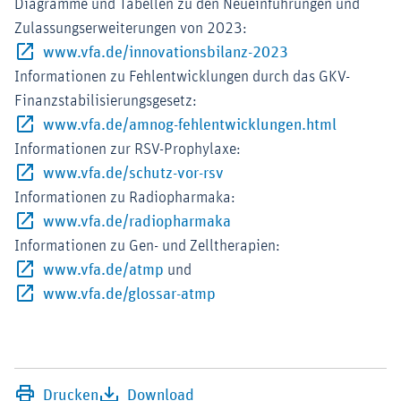
Diagramme und Tabellen zu den Neueinführungen und
Zulassungserweiterungen von 2023:
Externer-Link (Öf
www.vfa.de/innovationsbilanz-2023
Informationen zu Fehlentwicklungen durch das GKV-
Finanzstabilisierungsgesetz:
Externer-L
www.vfa.de/amnog-fehlentwicklungen.html
Informationen zur RSV-Prophylaxe:
Externer-Link (Öffnet im ne
www.vfa.de/schutz-vor-rsv
Informationen zu Radiopharmaka:
Externer-Link (Öffnet im n
www.vfa.de/radiopharmaka
Informationen zu Gen- und Zelltherapien:
Externer-Link (Öffnet im neuen Fenste
www.vfa.de/atmp
und
Externer-Link (Öffnet im neu
www.vfa.de/glossar-atmp
Drucken
Download