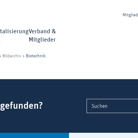
Mitglie
talisierung
Verband &
I
Mitglieder
Biotechnik:
Bildarchiv
 gefunden?
Suchen