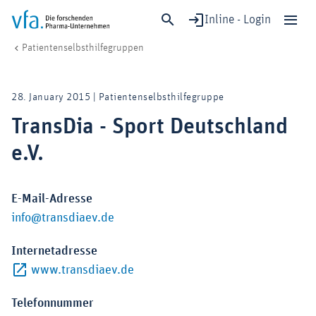
Inline - Login
TransDia - Sport Deutschland e.V.
vfa. Die forschenden Pharma-Unternehmen
Patient:innen
Patientenselbsthilfegruppen
Schließen
Forschung & Entwicklung
28. January 2015 | Patientenselbsthilfegruppe
Gesundheit & Versorgung
TransDia - Sport Deutschland
Wirtschaft & Standort
e.V.
Digitalisierung & KI
Verband & Mitglieder
E-Mail-Adresse
info@transdiaev.de
Mitglied werden!
Internetadresse
Medien
Externer-Link (Öffnet im neuen Fenst
www.transdiaev.de
Telefonnummer