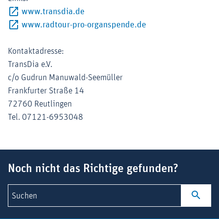
Externer-Link (Öffnet im neuen Fenster
www.transdia.de
Externer-Link (Öffne
www.radtour-pro-organspende.de
Kontaktadresse:
TransDia e.V.
c/o Gudrun Manuwald-Seemüller
Frankfurter Straße 14
72760 Reutlingen
Tel. 07121-6953048
Suchbegriff
Noch nicht das Richtige gefunden?
Suchen