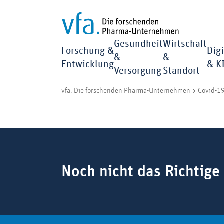
Gesundheit
Wirtschaft
Forschung &
Digi
&
&
Entwicklung
& K
Versorgung
Standort
vfa. Die forschenden Pharma-Unternehmen
Covid-19
Suchbegriff
Noch nicht das Richtige