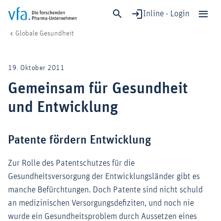
Inline - Login
Gemeinsam für Gesundheit und Entwicklung
vfa. Die forschenden Pharma-Unternehmen
Gesundheit & Versorgung
Globale Gesundheit
Schließen
Forschung & Entwicklung
19. Oktober 2011
Gesundheit & Versorgung
Gemeinsam für Gesundheit
Wirtschaft & Standort
und Entwicklung
Digitalisierung & KI
Verband & Mitglieder
Patente fördern Entwicklung
Zur Rolle des Patentschutzes für die
Mitglied werden!
Gesundheitsversorgung der Entwicklungsländer gibt es
Medien
manche Befürchtungen. Doch Patente sind nicht schuld
an medizinischen Versorgungsdefiziten, und noch nie
wurde ein Gesundheitsproblem durch Aussetzen eines