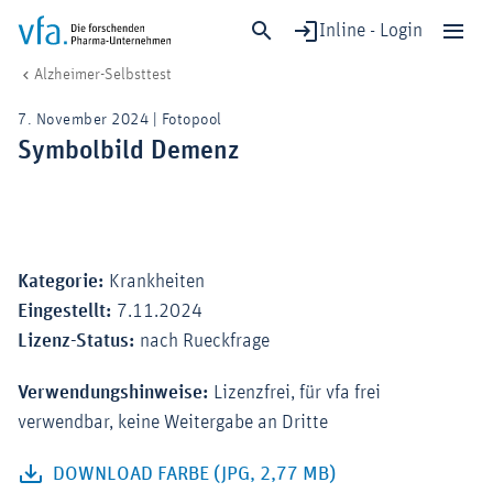
Inline - Login
Symbolbild Demenz
vfa. Die forschenden Pharma-Unternehmen
Gesundheit & Versorgung
Prävention & Vorsorge
Gesundheitschecks
Alzheimer-Selbsttest
Schließen
7. November 2024 | Fotopool
Forschung & Entwicklung
Symbolbild Demenz
Gesundheit & Versorgung
Wirtschaft & Standort
Zoom
Digitalisierung & KI
Verband & Mitglieder
Kategorie:
Krankheiten
Eingestellt:
7.11.2024
Lizenz-Status:
nach Rueckfrage
Mitglied werden!
Verwendungshinweise:
Lizenzfrei, für vfa frei
Medien
verwendbar, keine Weitergabe an Dritte
Bild herunterladen 
DOWNLOAD FARBE (JPG, 2,77 MB)