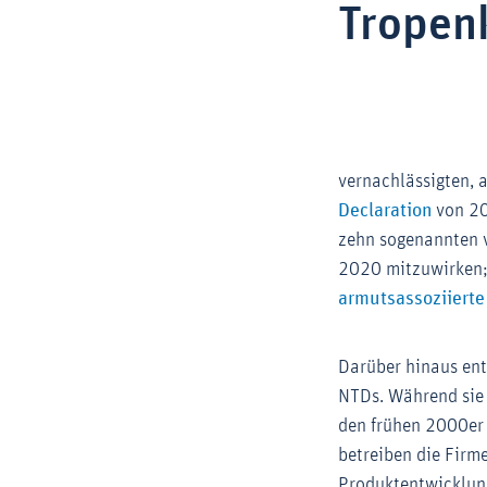
Tropen
vernachlässigten,
Extern
Declaration
von 20
zehn sogenannten v
2020 mitzuwirken;
armutsassoziierte
Darüber hinaus en
NTDs. Während sie d
den frühen 2000er 
betreiben die Firm
Produkt­entwicklun