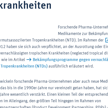
krankheiten
Forschende Pharma-Unterne
Medikamente zur Bekämpfun
 armutsassoziierten Tropenkrankheiten (NTD). Im Rahmen der
er-Link (Öffnet im neuen Fenster)
12 haben sie sich auch verpflichtet, an der Ausrottung oder 
ernachlässigten tropischen Krankheiten (neglected tropical di
 wie im Artikel
Bekämpfungsprogramme gegen vernachlä
 Tropenkrankheiten (NTDs)
ausführlich erläutert wird.
twickeln forschende Pharma-Unternehmen aber auch neue Med
as bis in die 1990er-Jahre nur vereinzelt getan haben, hat sich
Jahre wesentlich verstärkt. Einen kleinen Teil der entsprechen
en im Alleingang, den größten Teil hingegen im Rahmen von
gspartnerschaften (Product Development Partnerships, PDPs) 