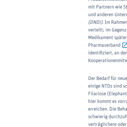
mit Partnern wie S
und anderen Untern
(DNDi)
. Im Rahmen
verteilt; im Gegen
Medikament später 
Pharmaverband
identifiziert, an 
Kooperationenmitw
Der Bedarf für neu
einige NTDs sind s
Filariose (Elephan
hier kommt es vorr
erreichen. Die Beh
schwierig durchzuf
verträglichere ode