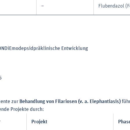
–
Flubendazol (F
DNDiEmodepsidpräklinische Entwicklung
5
ente zur
Behandlung von Filariosen (v. a. Elephantiasis)
füh
nde Projekte durch:
r
Projekt
Phas