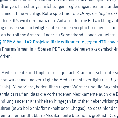
tiftungen, Forschungseinrichtungen, regierungsnahen und ande
ehmen. Eine wichtige Rolle spielt hier die
Drugs for Neglected 
 der PDPs wird der finanzielle Aufwand für die Entwicklung au
zug müssen sich beteiligte Unternehmen verpflichten, jedes da
an betroffene ärmere Länder zu Sonderkonditionen zu liefern. 
IFPMA hat 142 Projekte für Medikamente gegen NTD sowie
den Pharmafirmen in größeren PDPs oder kleineren akademisch-in
irken.
e Medikamente und Impfstoffe ist je nach Krankheit sehr unters
chon wirksame und verträgliche Medikamente verfügbar, z. B. 
tiasis), Bilharziose, boden-übertragene Würmer und die Augen
angig darauf an, dass die vorhandenen Medikamente auch die 
andlung anderer Krankheiten hingegen ist bisher nebenwirkung
ühren (etwa bei Schlafkrankheit oder Chagas), so dass hier der 
r einfacher handhabbare Medikamente besonders groß ist. Das g