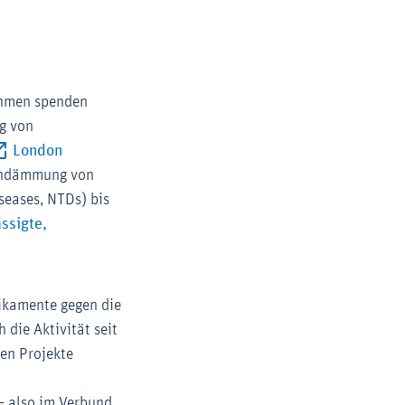
hmen spenden
g von
London
Eindämmung von
seases, NTDs) bis
ssigte,
ikamente gegen die
 die Aktivität seit
den Projekte
– also im Verbund