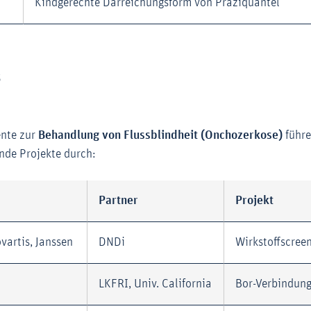
Kindgerechte Darreichungsform von Praziquantel
5
nte zur
Behandlung von Flussblindheit (Onchozerkose)
führ
nde Projekte durch:
Partner
Projekt
vartis, Janssen
DNDi
Wirkstoffscree
LKFRI, Univ. California
Bor-Verbindun