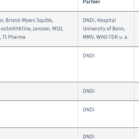
Partner
r, Bristol-Myers Squibb,
DNDi, Hospital
laxoSmithKline, Janssen, MSD,
University of Bonn,
a, TI Pharma
MMV, WHO-TDR u. a.
DNDi
DNDi
DNDi
DNDi