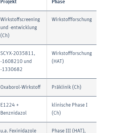
Projekt
Phase
Wirkstoffscreening
Wirkstoffforschung
und -entwicklung
(Ch)
SCYX-2035811,
Wirkstoffforschung
-1608210 und
(HAT)
-1330682
Oxaborol-Wirkstoff
Präklinik (Ch)
E1224 +
klinische Phase I
Benznidazol
(Ch)
u.a. Fexinidazole
Phase III (HAT),