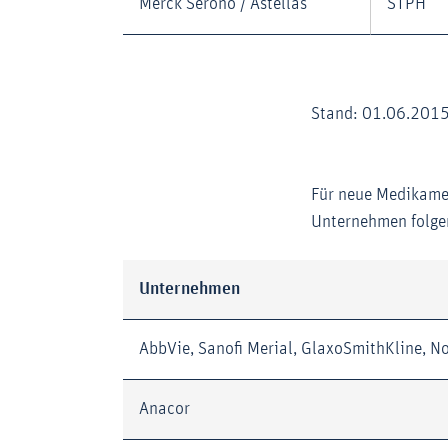
Merck Serono / Astellas
STPH
Stand: 01.06.201
Für neue Medikame
Unternehmen folge
Unternehmen
AbbVie, Sanofi Merial, GlaxoSmithKline, No
Anacor