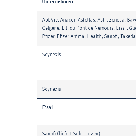
Unternehmen
AbbVie, Anacor, Astellas, AstraZeneca, Baye
Celgene, E.I. du Pont de Nemours, Eisai, G
Pfizer, Pfizer Animal Health, Sanofi, Taked
Scynexis
Scynexis
Eisai
Sanofi (liefert Substanzen)