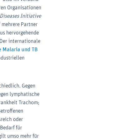
ren Organisationen
Diseases Initiative
f mehrere Partner
raus hervorgehende
Der internationale
Externer-Link (Öffnet im neuen Fenster)
 Malaria und TB
dustriellen
chiedlich. Gegen
gegen lymphatische
krankheit Trachom;
Betroffenen
sreich oder
Bedarf für
ilt umso mehr für