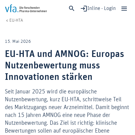
Inline - Login
EU-HTA und AMNOG: Europas Nutzenbewertung muss Innovationen stä
vfa. Die forschenden Pharma-Unternehmen
Gesundheit & Versorgung
EU-HTA
Schließen
Forschung & Entwicklung
15. Mai 2026
Gesundheit & Versorgung
EU-HTA und AMNOG: Europas
Wirtschaft & Standort
Nutzenbewertung muss
Digitalisierung & KI
Verband & Mitglieder
Innovationen stärken
Seit Januar 2025 wird die europäische
Nutzenbewertung, kurz EU-HTA, schrittweise Teil
Mitglied werden!
des Marktzugangs neuer Arzneimittel. Damit beginnt
Medien
nach 15 Jahren AMNOG eine neue Phase der
Nutzenbewertung. Das Ziel ist richtig: klinische
Bewertungen sollen auf europäischer Ebene