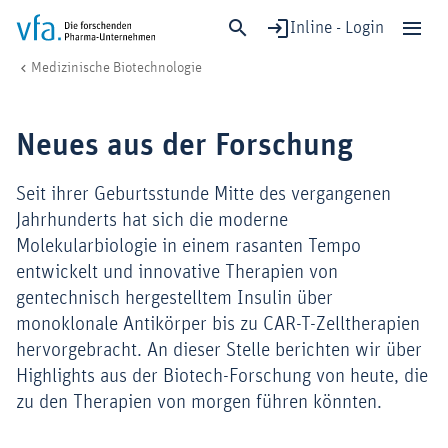
Inline - Login
Neues aus der Forschung
vfa. Die forschenden Pharma-Unternehmen
Forschung & Entwicklung
Medizinische Biotechnologie
Schließen
Forschung & Entwicklung
Neues aus der Forschung
Gesundheit & Versorgung
Wirtschaft & Standort
Seit ihrer Geburtsstunde Mitte des vergangenen
Digitalisierung & KI
Jahrhunderts hat sich die moderne
Molekularbiologie in einem rasanten Tempo
Verband & Mitglieder
entwickelt und innovative Therapien von
gentechnisch hergestelltem Insulin über
monoklonale Antikörper bis zu CAR-T-Zelltherapien
Mitglied werden!
hervorgebracht. An dieser Stelle berichten wir über
Medien
Highlights aus der Biotech-Forschung von heute, die
zu den Therapien von morgen führen könnten.