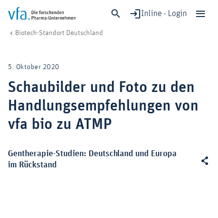
Inline - Login
Schaubilder und Foto zu den Handlungsempfehlungen von vfa bio zu A
vfa. Die forschenden Pharma-Unternehmen
Forschung & Entwicklung
Medizinische Biotechnologie
Biotech-Standort Deutschland
Schließen
Forschung & Entwicklung
5. Oktober 2020
Gesundheit & Versorgung
Schaubilder und Foto zu den
Wirtschaft & Standort
Handlungsempfehlungen von
Digitalisierung & KI
Verband & Mitglieder
vfa bio zu ATMP
Mitglied werden!
Medien