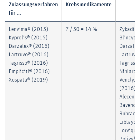
Zulassungsverfahren
Krebsmedikamente
für …
Lenvima® (2015)
7 / 50 = 14 %
Zykadia®
Kyprolis® (2015)
Blincyto
Darzalex® (2016)
Darzalex
Lartruvo® (2016)
Lartruvo
Tagrisso® (2016)
Tagrisso
Empliciti® (2016)
Ninlaro®
Xospata® (2019)
Venclyxt
(2016)
Alecensa
Bavencio
Rubraca
Libtayo®
Lorviqua
Polivy® 