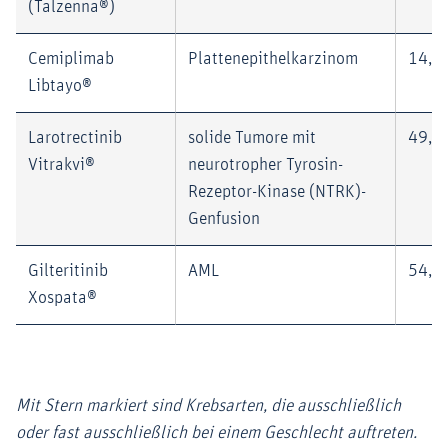
(Talzenna®)
Cemiplimab
Plattenepithelkarzinom
14,6
Libtayo®
Larotrectinib
solide Tumore mit
49,0
Vitrakvi®
neurotropher Tyrosin-
Rezeptor-Kinase (NTRK)-
Genfusion
Gilteritinib
AML
54,2
Xospata®
Mit Stern markiert sind Krebsarten, die ausschließlich
oder fast ausschließlich bei einem Geschlecht auftreten.