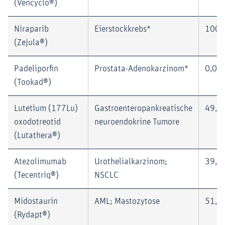
(Vencyclo®)
Niraparib
Eierstockkrebs*
100,
(Zejula®)
Padeliporfin
Prostata-Adenokarzinom*
0,0 
(Tookad®)
Lutetium (177Lu)
Gastroenteropankreatische
49,0
oxodotreotid
neuroendokrine Tumore
(Lutathera®)
Atezolimumab
Urothelialkarzinom;
39,3
(Tecentriq®)
NSCLC
Midostaurin
AML; Mastozytose
51,0
(Rydapt®)