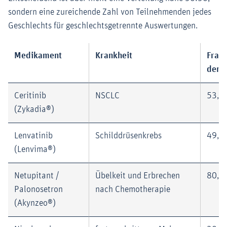
sondern eine zureichende Zahl von Teilnehmenden jedes
Geschlechts für geschlechtsgetrennte Auswertungen.
Medikament
Krankheit
Fraue
den 
Ceritinib
NSCLC
53,7
(Zykadia®)
Lenvatinib
Schilddrüsenkrebs
49,0
(Lenvima®)
Netupitant /
Übelkeit und Erbrechen
80,0
Palonosetron
nach Chemotherapie
(Akynzeo®)