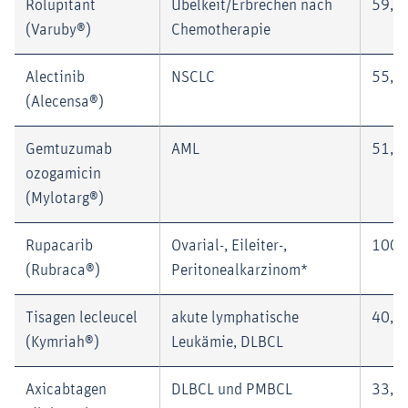
Rolupitant
Übelkeit/Erbrechen nach
59,0
(Varuby®)
Chemotherapie
Alectinib
NSCLC
55,5
(Alecensa®)
Gemtuzumab
AML
51,0
ozogamicin
(Mylotarg®)
Rupacarib
Ovarial-, Eileiter-,
100,
(Rubraca®)
Peritonealkarzinom*
Tisagen lecleucel
akute lymphatische
40,3
(Kymriah®)
Leukämie, DLBCL
Axicabtagen
DLBCL und PMBCL
33,0