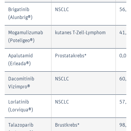
Brigatinib
NSCLC
56,8
(Alunbrig®)
Mogamulizumab
kutanes T-Zell-Lymphom
41,9
(Poteligeo®)
Apalutamid
Prostatakrebs*
0,0 
(Erleada®)
Dacomitinib
NSCLC
60,8
Vizimpro®
Lorlatinib
NSCLC
57,0
(Lorviqua®)
Talazoparib
Brustkrebs*
98,4