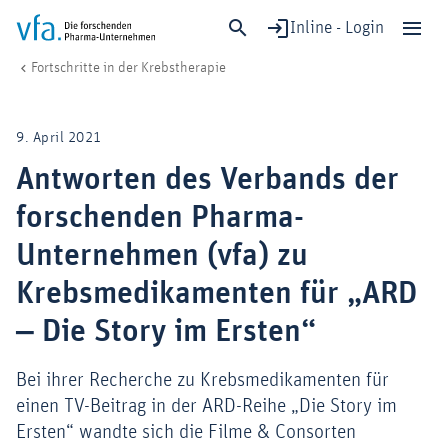
Inline - Login
Antworten des Verbands der forschenden Pharma-Unternehmen (vfa) zu 
vfa. Die forschenden Pharma-Unternehmen
Forschung & Entwicklung
Fortschritte in der Krebstherapie
Schließen
Forschung & Entwicklung
9. April 2021
Gesundheit & Versorgung
Antworten des Verbands der
Wirtschaft & Standort
forschenden Pharma-
Digitalisierung & KI
Verband & Mitglieder
Unternehmen (vfa) zu
Krebsmedikamenten für „ARD
‒ Die Story im Ersten“
Mitglied werden!
Medien
Bei ihrer Recherche zu Krebsmedikamenten für
einen TV-Beitrag in der ARD-Reihe „Die Story im
Ersten“ wandte sich die Filme & Consorten