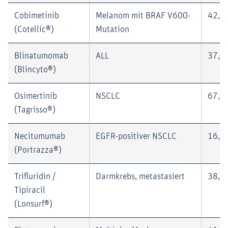
Cobimetinib
Melanom mit BRAF V600-
42,2
(Cotellic®)
Mutation
Blinatumomab
ALL
37,0
(Blincyto®)
Osimertinib
NSCLC
67,9
(Tagrisso®)
Necitumumab
EGFR-positiver NSCLC
16,9
(Portrazza®)
Trifluridin /
Darmkrebs, metastasiert
38,6
Tipiracil
(Lonsurf®)