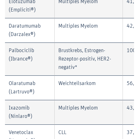
Elotuzumab
Multiples Myelom
41,9
(Empliciti®)
Daratumumab
Multiples Myelom
42,9
(Darzalex®)
Palbociclib
Brustkrebs, Estrogen-
100,
(Ibrance®)
Rezeptor-positiv, HER2-
negativ*
Olaratumab
Weichteilsarkom
56,0
(Lartruvo®)
Ixazomib
Multiples Myelom
43,0
(Ninlaro®)
Venetoclax
CLL
37,0