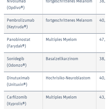
Nivolumab
fortgeschrittenes Melanom
38,4
(Opdivo®)
Pembrolizumab
fortgeschrittenes Melanom
40,0
(Keytruda®)
Panobinostat
Multiples Myelom
47,0
(Farydak®)
Sonidegib
Basalzellkarzinom
38,0
(Odomzo®)
Dinutuximab
Hochrisiko-Neuroblastom
40,0
(Unituxin®)
Carfilzomib
Multiples Myelom
43,6
(Kyprolis®)