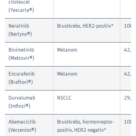
ciloleucel
(Yescarta®)
Neratinib
Brustkrebs, HER2-positiv*
100,
(Nerlynx®)
Binimetinib
Melanom
42,1
(Mektovir®)
Encorafenib
Melanom
42,1
(Braftovi®)
Durvalumab
NSCLC
29,9
(Imfinzi®)
Abemaciclib
Brustkrebs, hormonreptor-
100,
(Verzenios®)
positiv, HER2-negativ*