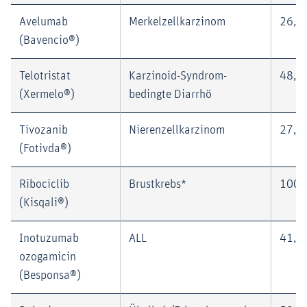
Avelumab
Merkelzellkarzinom
26,1
(Bavencio®)
Telotristat
Karzinoid-Syndrom-
48,1
(Xermelo®)
bedingte Diarrhö
Tivozanib
Nierenzellkarzinom
27,7
(Fotivda®)
Ribociclib
Brustkrebs*
100,
(Kisqali®)
Inotuzumab
ALL
41,0
ozogamicin
(Besponsa®)