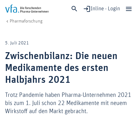
Inline - Login
Zwischenbilanz: Die neuen Medikamente des ersten Halbjahrs 2021
vfa. Die forschenden Pharma-Unternehmen
Forschung & Entwicklung
Pharmaforschung
Schließen
Forschung & Entwicklung
5. Juli 2021
Gesundheit & Versorgung
Zwischenbilanz: Die neuen
Wirtschaft & Standort
Medikamente des ersten
Digitalisierung & KI
Verband & Mitglieder
Halbjahrs 2021
Trotz Pandemie haben Pharma-Unternehmen 2021
bis zum 1. Juli schon 22 Medikamente mit neuem
Mitglied werden!
Wirkstoff auf den Markt gebracht.
Medien