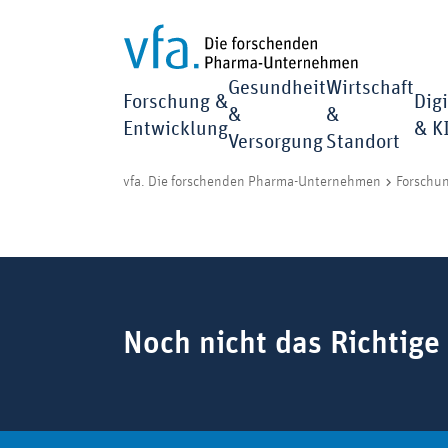
Gesundheit
Wirtschaft
Forschung &
Digi
&
&
Entwicklung
& K
Versorgung
Standort
vfa. Die forschenden Pharma-Unternehmen
Forschu
Suchbegriff
Noch nicht das Richtige