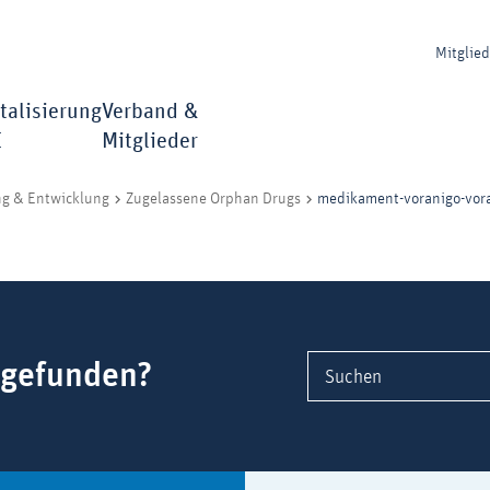
Mitglie
talisierung
Verband &
I
Mitglieder
medikament-voranigo-vor
ng & Entwicklung
Zugelassene Orphan Drugs
 gefunden?
Suchen