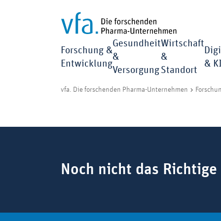
Gesundheit
Wirtschaft
Forschung &
Digi
&
&
Entwicklung
& K
Versorgung
Standort
vfa. Die forschenden Pharma-Unternehmen
Forschu
Suchbegriff
Noch nicht das Richtige