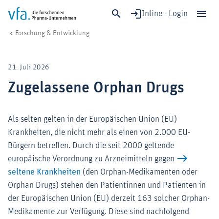
Inline - Login
Zugelassene Orphan Drugs
vfa. Die forschenden Pharma-Unternehmen
Forschung & Entwicklung
Schließen
Forschung & Entwicklung
21. Juli 2026
Gesundheit & Versorgung
Zugelassene Orphan Drugs
Wirtschaft & Standort
Digitalisierung & KI
Als selten gelten in der Europäischen Union (EU)
Verband & Mitglieder
Krankheiten, die nicht mehr als einen von 2.000 EU-
Bürgern betreffen. Durch die seit 2000 geltende
europäische Verordnung zu Arzneimitteln gegen
Mitglied werden!
seltene Krankheiten
(den Orphan-Medikamenten oder
Medien
Orphan Drugs) stehen den Patientinnen und Patienten in
der Europäischen Union (EU) derzeit 163 solcher Orphan-
Medikamente zur Verfügung. Diese sind nachfolgend