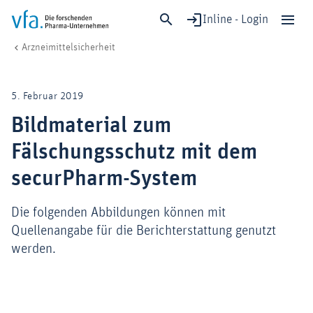
Inline - Login
Bildmaterial zum Fälschungsschutz mit dem securPharm-System
vfa. Die forschenden Pharma-Unternehmen
Forschung & Entwicklung
Klinische Studien & Sicherheit
Arzneimittelsicherheit
Schließen
Forschung & Entwicklung
5. Februar 2019
Gesundheit & Versorgung
Bildmaterial zum
Wirtschaft & Standort
Fälschungsschutz mit dem
Digitalisierung & KI
Verband & Mitglieder
securPharm-System
Die folgenden Abbildungen können mit
Quellenangabe für die Berichterstattung genutzt
Mitglied werden!
werden.
Medien