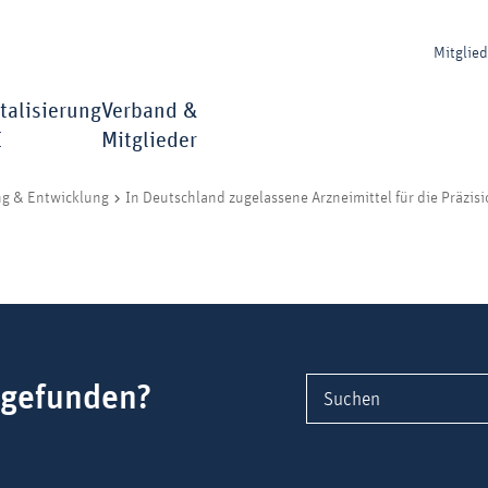
Mitglie
talisierung
Verband &
I
Mitglieder
ng & Entwicklung
In Deutschland zugelassene Arzneimittel für die Präzis
 gefunden?
Suchen