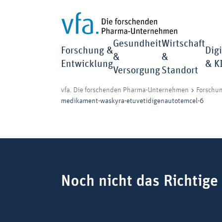
Gesundheit
Wirtschaft
Forschung &
Digi
&
&
Entwicklung
& K
Versorgung
Standort
vfa. Die forschenden Pharma-Unternehmen
Forschu
medikament-waskyra-etuvetidigenautotemcel-6
Suchbegriff
Noch nicht das Richtige