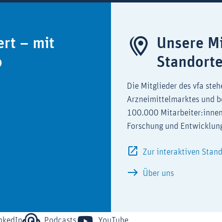
ert – mit
Unsere Mi
o
Standort
Die Mitglieder des vfa steh
Arzneimittelmarktes und b
100.000 Mitarbeiter:innen
Forschung und Entwicklun
Zur interaktiven Stan
Über uns
nkedIn
Podcasts
YouTube