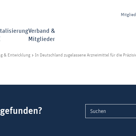
Mitglie
talisierung
Verband &
I
Mitglieder
ng & Entwicklung
In Deutschland zugelassene Arzneimittel für die Präzis
 gefunden?
Suchen