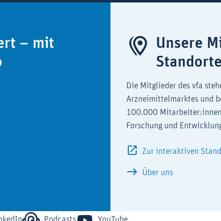
ert – mit
Unsere Mi
o
Standort
Die Mitglieder des vfa steh
Arzneimittelmarktes und b
100.000 Mitarbeiter:innen
Forschung und Entwicklun
Zur interaktiven Stan
Über uns
nkedIn
Podcasts
YouTube