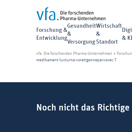
Gesundheit
Wirtschaft
Forschung &
Digi
&
&
Entwicklung
& K
Versorgung
Standort
vfa. Die forschenden Pharma-Unternehmen
Forschu
medikament-luxturna-voretigenneparvovec-7
Suchbegriff
Noch nicht das Richtige