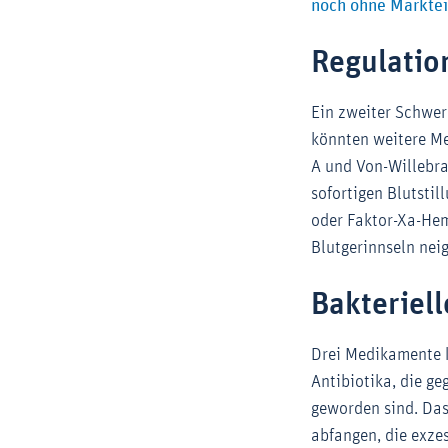
noch ohne Markte
Regulatio
Ein zweiter Schwer
könnten weitere M
A und Von-Willebra
sofortigen Blutsti
oder Faktor-Xa-Hem
Blutgerinnseln ne
Bakteriell
Drei Medikamente 
Antibiotika, die g
geworden sind. Das 
abfangen, die exze