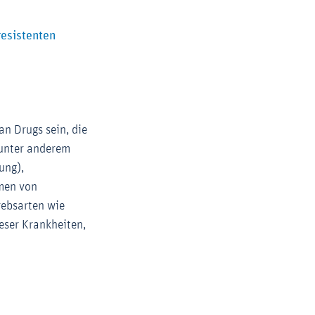
resistenten
n Drugs sein, die
 unter anderem
ung),
men von
rebsarten wie
eser Krankheiten,