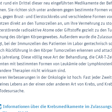
 rund ein Drittel dieser neu eingeführten Medikamente der B
nen. Sie richten sich unter anderem gegen bestimmte Formen 
 gegen Brust- und Eierstockkrebs und verschiedene Formen von
tzen direkt an den Tumorzellen an, um ihre Vermehrung zu sto
zerstörende radioaktive Atome oder Giftstoffe gezielt zu den T
nung des übrigen Körpergewebes. Außerdem wurde die Zulassun
t, bei der Immunzellen des Patienten im Labor gentechnisch so
ach Rückführung in den Körper Tumorzellen erkennen und attac
as jahrelang. Diese völlig neue Art der Behandlung, die CAR-T-Ze
tienten mit bestimmten Formen von Leukämie oder Lymphknoten
andere Therapien nicht wirksam sind.
eren Verbesserungen in der Onkologie ist hoch: Fast jeder Zwei
seines Lebens an der einen oder anderen Art von Krebs, und Kre
 Todesursache.
Informationen über die Krebsmedikamente im Zulassungs