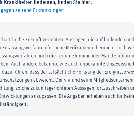
Kranklheiten bedeuten, finden Sie hier:
Externer-Link (Öffnet im neuen F
gegen seltene Erkrankungen
nthält in die Zukunft gerichtete Aussagen, die auf laufenden un
 Zulassungsverfahren für neue Medikamente beruhen. Doch we
assungsverfahren noch die Termine kommender Markteinführun
eben. Auch andere bekannte wie auch unbekannte Ungewisshei
 dazu führen, dass der tatsächliche Fortgang der Ereignisse we
Einschätzungen abweicht. Der vfa und seine Mitgliedsuntern
ichtung, solche zukunftsgerichteten Aussagen fortzuschreiben u
 Entwicklungen anzupassen. Die Angaben erheben auch für kein
lständigkeit.