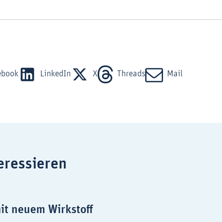
ebook
LinkedIn
X
Threads
Mail
eressieren
it neuem Wirkstoff