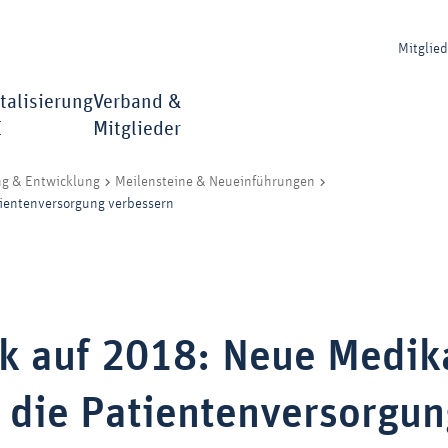
Mitglie
talisierung
Verband &
I
Mitglieder
ng & Entwicklung
Meilensteine & Neueinführungen
ientenversorgung verbessern
ck auf 2018: Neue Medi
 die Patientenversorgun