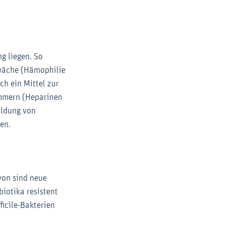
g liegen. So
hwäche (Hämophilie
h ein Mittel zur
emmern (Heparinen
ildung von
en.
von sind neue
iotika resistent
ficile-Bakterien