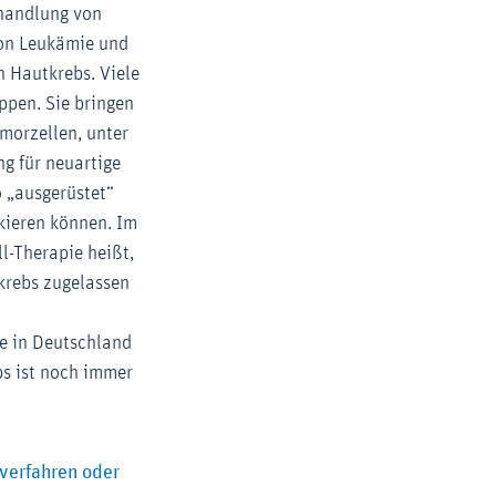
ehandlung von
von Leukämie und
 Hautkrebs. Viele
ppen. Sie bringen
umorzellen, unter
g für neuartige
 „ausgerüstet“
kieren können. Im
ll-Therapie heißt,
krebs zugelassen
te in Deutschland
bs ist noch immer
verfahren oder