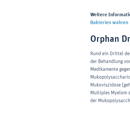
Weitere Informati
Bakterien wahren
Orphan D
Rund ein Drittel d
der Behandlung von
Medikamente gegen
Mukopolysaccharid
Mukoviszidose (geh
Multiples Myelom s
der Mukopolysaccha