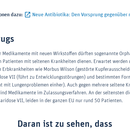
onen dazu:
Neue Antibiotika: Den Vorsprung gegenüber 
Externer-Link (Öffnet im neuen Fenster)
rugs
er Medikamente mit neuen Wirkstoffen dürften sogenannte Orpha
 Patienten mit seltenen Krankheiten dienen. Erwartet werden
 Erbkrankheiten wie Morbus Wilson (gestörte Kupferausscheid
ose VII (führt zu Entwicklungsstörungen) und bestimmten For
t mit Lungenproblemen einher). Auch gegen mehrere seltene K
ind Medikamente im Zulassungsverfahren. An der seltensten di
ridose VII, leiden in der ganzen EU nur rund 50 Patienten.
Daran ist zu sehen, dass