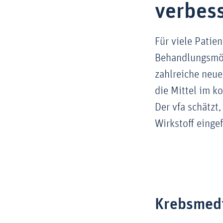
verbes
Für viele Patie
Behandlungsmög
zahlreiche neue
die Mittel im k
Der vfa schätz
Wirkstoff einge
Krebsmed