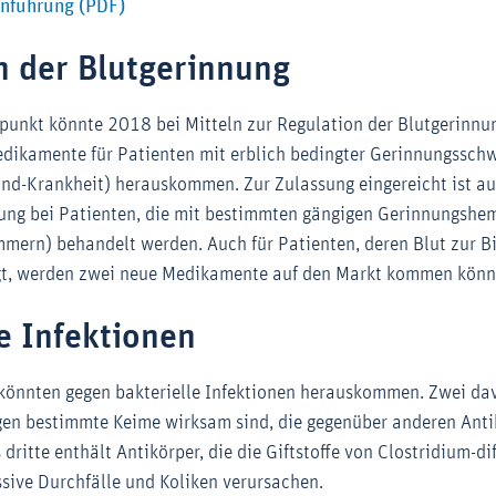
Externer-Link (Öffnet im neuen Fenster)
inführung (PDF)
n der Blutgerinnung
punkt könnte 2018 bei Mitteln zur Regulation der Blutgerinnun
edikamente für Patienten mit erblich bedingter Gerinnungssc
nd-Krankheit) herauskommen. Zur Zulassung eingereicht ist auc
llung bei Patienten, die mit bestimmten gängigen Gerinnungsh
mern) behandelt werden. Auch für Patienten, deren Blut zur B
igt, werden zwei neue Medikamente auf den Markt kommen könn
e Infektionen
könnten gegen bakterielle Infektionen herauskommen. Zwei da
egen bestimmte Keime wirksam sind, die gegenüber anderen Antib
dritte enthält Antikörper, die die Giftstoffe von Clostridium-dif
ssive Durchfälle und Koliken verursachen.