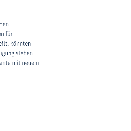
 den
n für
eilt, könnten
fügung stehen.
mente mit neuem