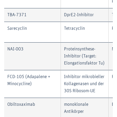
Ph
TBA-7371
DprE2-Inhibitor
TB
Sarecyclin
Tetracyclin
Pa
NAI-003
Proteinsynthese-
Na
Inhibitor (Target:
Elongationsfaktor Tu)
FCD-105 (Adapalene +
Inhibitor mikrobieller
Fo
Minocycline)
Kollagenasen und der
30S Ribosom-UE
Obiltoxaximab
monoklonale
El
Antikörper