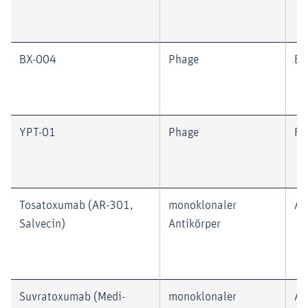
BX-004
Phage
Bi
YPT-01
Phage
Fe
Tosatoxumab (AR-301,
monoklonaler
Ar
Salvecin)
Antikörper
Suvratoxumab (Medi-
monoklonaler
Ar