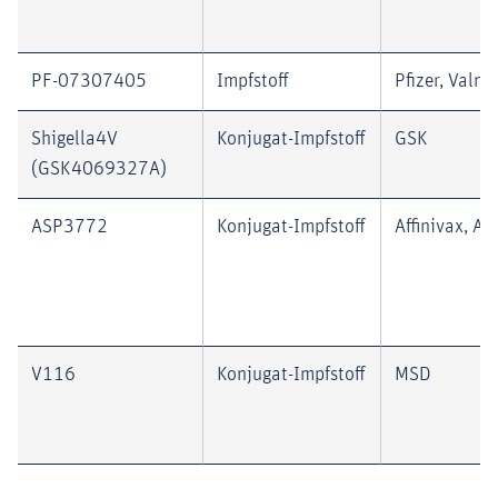
PF-07307405
Impfstoff
Pfizer, Valne
Shigella4V
Konjugat-Impfstoff
GSK
(GSK4069327A)
ASP3772
Konjugat-Impfstoff
Affinivax, As
V116
Konjugat-Impfstoff
MSD