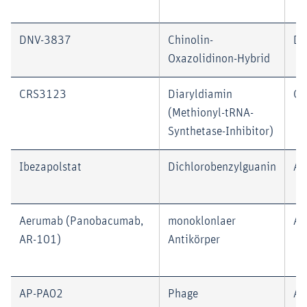
DNV-3837
Chinolin-
De
Oxazolidinon-Hybrid
CRS3123
Diaryldiamin
Cr
(Methionyl-tRNA-
Synthetase-Inhibitor)
Ibezapolstat
Dichlorobenzylguanin
Ac
Aerumab (Panobacumab,
monoklonlaer
Ar
AR-101)
Antikörper
AP-PA02
Phage
Ar