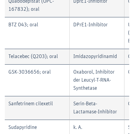
Quabodepistat (OPC-
DprE1-Inhibitor
Ot
167832); oral
BTZ 043; oral
DPrE1-Inhibitor
Un
(m
BM
Telacebec (Q203); oral
Imidazopyridinamid
Qu
GSK-3036656; oral
Oxaborol, Inhibitor
GS
der Leucyl-T-RNA-
Synthetase
Sanfetrinem cilexetil
Serin-Beta-
GS
Lactamase-Inhibitor
Sudapyridine
k. A.
Sh