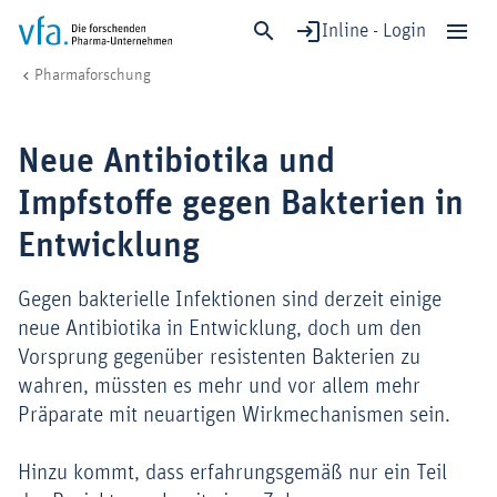
Inline - Login
Neue Antibiotika und Impfstoffe gegen Bakterien in Entwicklung
vfa. Die forschenden Pharma-Unternehmen
Forschung & Entwicklung
Pharmaforschung
Schließen
Forschung & Entwicklung
Neue Antibiotika und
Gesundheit & Versorgung
Impfstoffe gegen Bakterien in
Wirtschaft & Standort
Entwicklung
Digitalisierung & KI
Verband & Mitglieder
Gegen bakterielle Infektionen sind derzeit einige
neue Antibiotika in Entwicklung, doch um den
Vorsprung gegenüber resistenten Bakterien zu
Mitglied werden!
wahren, müssten es mehr und vor allem mehr
Medien
Präparate mit neuartigen Wirkmechanismen sein.
Hinzu kommt, dass erfahrungsgemäß nur ein Teil