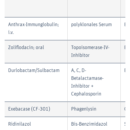
Anthrax-Immunglobulin;
polyklonales Serum
Em
i.v.
Zoliflodacin; oral
Topoisomerase-IV-
En
Inhibitor
Durlobactam/Sulbactam
A, C, D-
En
Betalactamase-
Inhibitor +
Cephalosporin
Exebacase (CF-301)
Phagenlysin
Co
Ridinilazol
Bis-Benzimidazol
Su