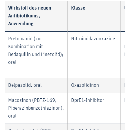
Wirkstoff des neuen
Klasse
Un
Antibiotikums,
Anwendung
Pretomanid (zur
Nitroimidazooxazine
TB
Kombination mit
Ko
Bedaquilin und Linezolid);
My
oral
Delpazolid; oral
Oxazolidinon
Le
Macozinon (PBTZ-169,
DprE1-Inhibitor
Ne
Piperazinbenzothiazinon);
oral