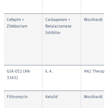
Cefepim +
Carbapenem +
Wockhardt
Zidebactam
Betalactamase-
Inhibitor
GSK-052 (AN-
k. A.
AN2 Therapeu
3365)
Fithromycin
Ketolid
Wockhardt