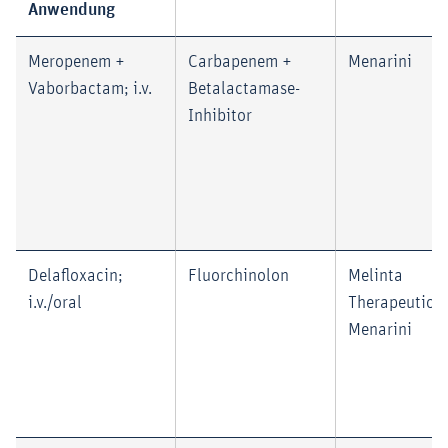
Anwendung
Meropenem +
Carbapenem +
Menarini
Vaborbactam; i.v.
Betalactamase-
Inhibitor
Delafloxacin;
Fluorchinolon
Melinta
i.v./oral
Therapeutics
Menarini