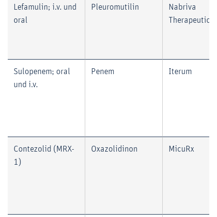
Lefamulin; i.v. und
Pleuromutilin
Nabriva
oral
Therapeutics
Sulopenem; oral
Penem
Iterum
und i.v.
Contezolid (MRX-
Oxazolidinon
MicuRx
1)