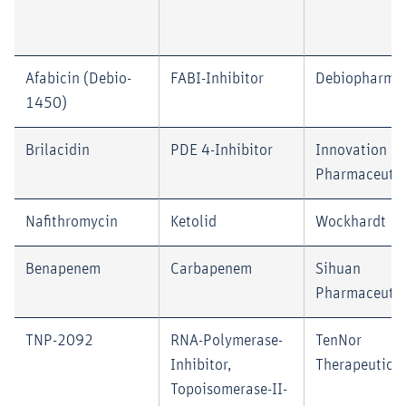
Afabicin (Debio-
FABI-Inhibitor
Debiopharm
1450)
Brilacidin
PDE 4-Inhibitor
Innovation
Pharmaceutic
Nafithromycin
Ketolid
Wockhardt
Benapenem
Carbapenem
Sihuan
Pharmaceutic
TNP-2092
RNA-Polymerase-
TenNor
Inhibitor,
Therapeutics
Topoisomerase-II-