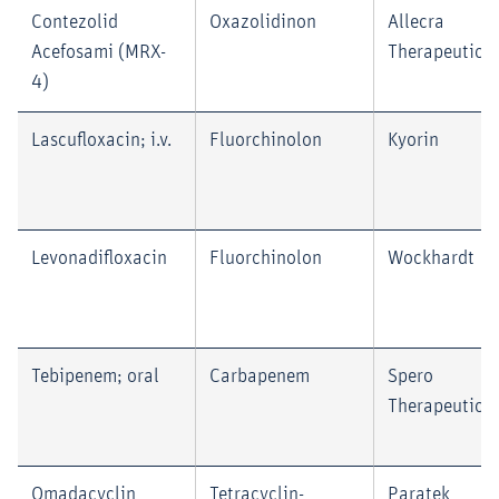
Contezolid
Oxazolidinon
Allecra
Acefosami (MRX-
Therapeutics
4)
Lascufloxacin; i.v.
Fluorchinolon
Kyorin
Levonadifloxacin
Fluorchinolon
Wockhardt
Tebipenem; oral
Carbapenem
Spero
Therapeutics
Omadacyclin
Tetracyclin-
Paratek