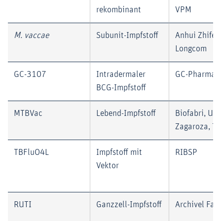
rekombinant
VPM
M. vaccae
Subunit-Impfstoff
Anhui Zhifei
Longcom
GC-3107
Intradermaler
GC-Pharma
BCG-Impfstoff
MTBVac
Lebend-Impfstoff
Biofabri, Uni
Zagaroza, T
TBFluO4L
Impfstoff mit
RIBSP
Vektor
RUTI
Ganzzell-Impfstoff
Archivel Far