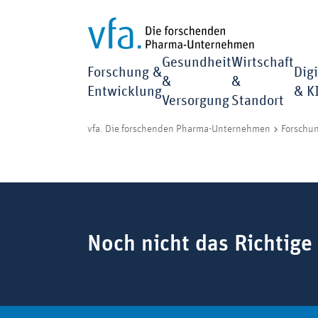
Gesundheit
Wirtschaft
Forschung &
Digi
&
&
Entwicklung
& K
Versorgung
Standort
vfa. Die forschenden Pharma-Unternehmen
Forschu
Suchbegriff
Noch nicht das Richtige