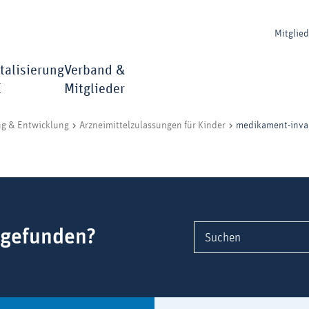
Mitglie
talisierung
Verband &
I
Mitglieder
medikament-inva
ng & Entwicklung
Arzneimittelzulassungen für Kinder
 gefunden?
Suchen