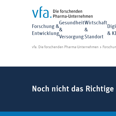
Gesundheit
Wirtschaft
Forschung &
Digi
&
&
Entwicklung
& K
Versorgung
Standort
vfa. Die forschenden Pharma-Unternehmen
Forschu
Suchbegriff
Noch nicht das Richtige