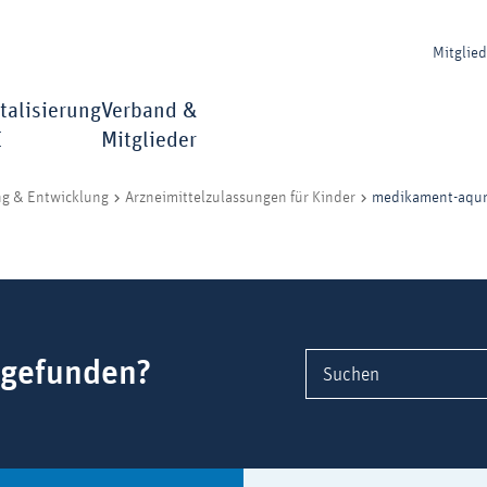
Mitglie
talisierung
Verband &
I
Mitglieder
medikament-aqum
ng & Entwicklung
Arzneimittelzulassungen für Kinder
 gefunden?
Suchen