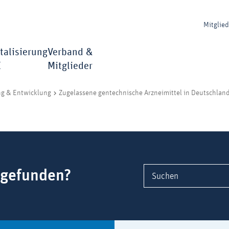
Mitglie
talisierung
Verband &
I
Mitglieder
ng & Entwicklung
Zugelassene gentechnische Arzneimittel in Deutschlan
 gefunden?
Suchen