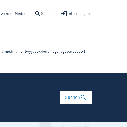
Suche
Inline - Login
d werden!
Medien
medikament-vyjuvek-beremagenegeperpavec-1
d
Suchen