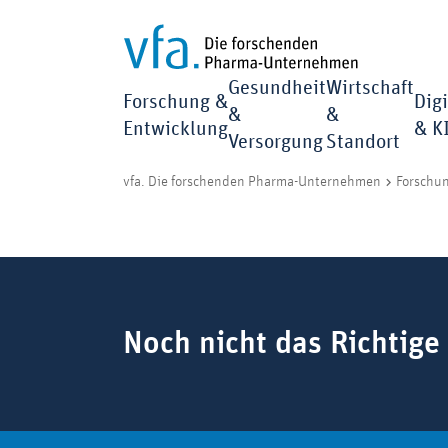
Gesundheit
Wirtschaft
Forschung &
Digi
&
&
Entwicklung
& K
Versorgung
Standort
vfa. Die forschenden Pharma-Unternehmen
Forschu
Suchbegriff
Noch nicht das Richtige