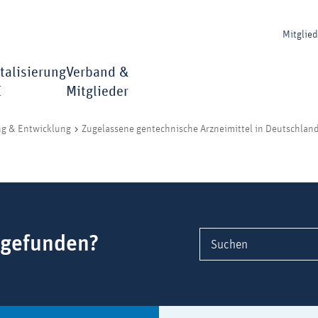
Mitglie
talisierung
Verband &
I
Mitglieder
ng & Entwicklung
Zugelassene gentechnische Arzneimittel in Deutschlan
 gefunden?
Suchen