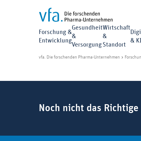
Gesundheit
Wirtschaft
Forschung &
Digi
&
&
Entwicklung
& K
Versorgung
Standort
vfa. Die forschenden Pharma-Unternehmen
Forschu
Suchbegriff
Noch nicht das Richtige