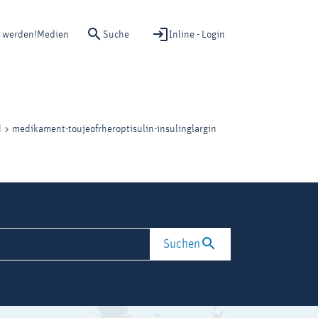
Suche
Inline - Login
d werden!
Medien
medikament-toujeofrheroptisulin-insulinglargin
d
Suchen