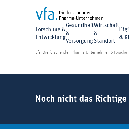
Gesundheit
Wirtschaft
Forschung &
Digi
&
&
Entwicklung
& K
Versorgung
Standort
vfa. Die forschenden Pharma-Unternehmen
Forschu
Suchbegriff
Noch nicht das Richtige