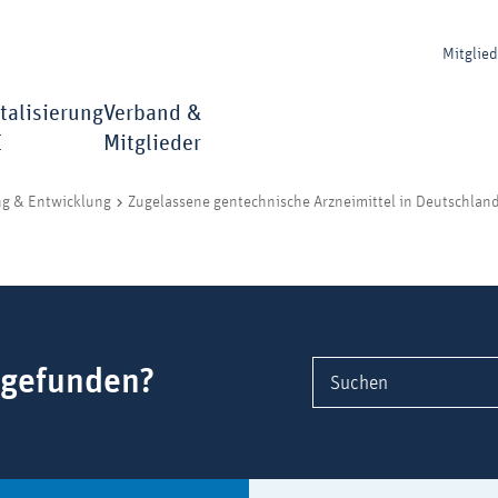
Mitglie
talisierung
Verband &
I
Mitglieder
ng & Entwicklung
Zugelassene gentechnische Arzneimittel in Deutschlan
 gefunden?
Suchen