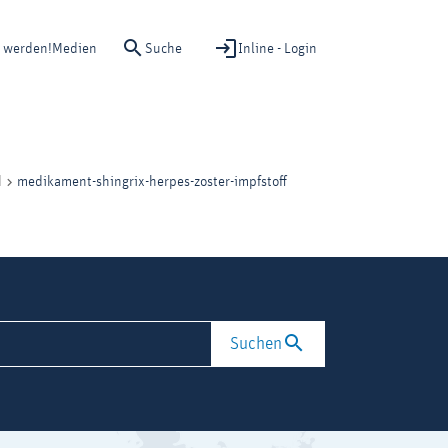
Suche
Inline - Login
d werden!
Medien
medikament-shingrix-herpes-zoster-impfstoff
d
Suchen