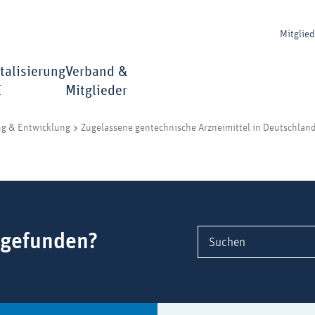
Mitglie
talisierung
Verband &
I
Mitglieder
ng & Entwicklung
Zugelassene gentechnische Arzneimittel in Deutschlan
 gefunden?
Suchen