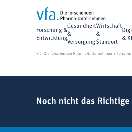
Gesundheit
Wirtschaft
Forschung &
Digi
&
&
Entwicklung
& K
Versorgung
Standort
vfa. Die forschenden Pharma-Unternehmen
Forschu
Suchbegriff
Noch nicht das Richtige