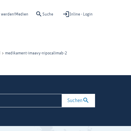
Suche
Inline - Login
d werden!
Medien
medikament-imaavy-nipocalimab-2
d
Suchen