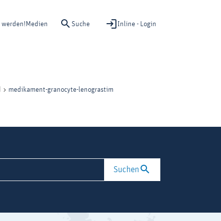
Suche
Inline - Login
d werden!
Medien
medikament-granocyte-lenograstim
d
Suchen