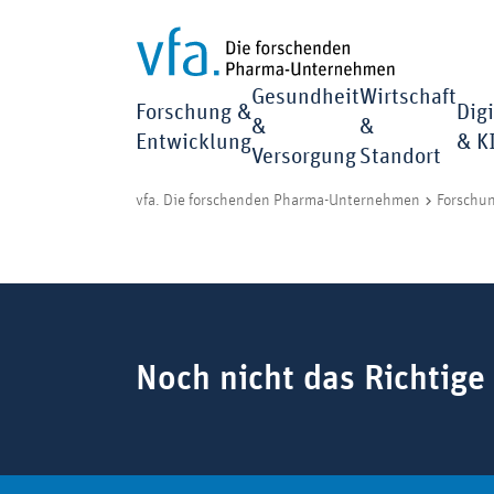
Gesundheit
Wirtschaft
Forschung &
Digi
&
&
Entwicklung
& K
Versorgung
Standort
vfa. Die forschenden Pharma-Unternehmen
Forschu
Suchbegriff
Noch nicht das Richtige