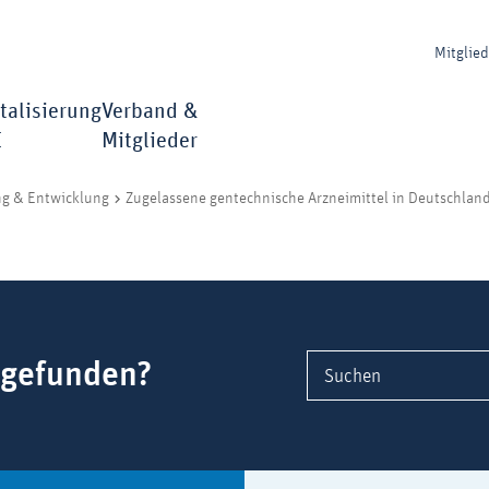
Mitglie
talisierung
Verband &
I
Mitglieder
ng & Entwicklung
Zugelassene gentechnische Arzneimittel in Deutschlan
 gefunden?
Suchen