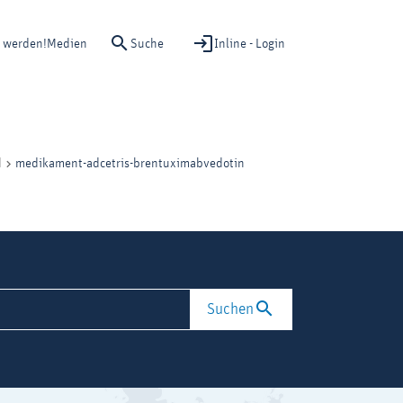
Suche
Inline - Login
d werden!
Medien
medikament-adcetris-brentuximabvedotin
d
Suchen