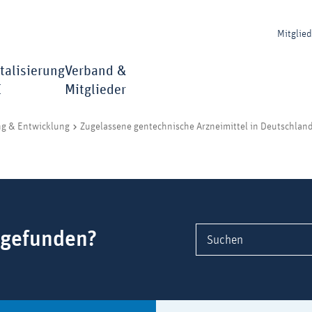
Mitglie
talisierung
Verband &
I
Mitglieder
ng & Entwicklung
Zugelassene gentechnische Arzneimittel in Deutschlan
 gefunden?
Suchen