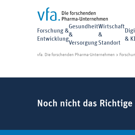
Gesundheit
Wirtschaft
Forschung &
Digi
&
&
Entwicklung
& K
Versorgung
Standort
vfa. Die forschenden Pharma-Unternehmen
Forschu
Suchbegriff
Noch nicht das Richtige