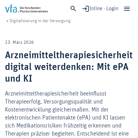
Inline - Login
Arzneimitteltherapiesicherheit digital weiterdenken: Mit ePA und KI
vfa. Die forschenden Pharma-Unternehmen
Digitalisierung & KI
Digitalisierung in der Versorgung
Schließen
Forschung & Entwicklung
23. März 2026
Gesundheit & Versorgung
Arzneimitteltherapiesicherheit
Wirtschaft & Standort
digital weiterdenken: Mit ePA
Digitalisierung & KI
Verband & Mitglieder
und KI
Arzneimitteltherapiesicherheit beeinflusst
Therapieerfolg, Versorgungsqualität und
Mitglied werden!
Kostenentwicklung gleichermaßen. Mit der
Medien
elektronischen Patientenakte (ePA) und KI lassen
sich Medikationsrisiken frühzeitig erkennen und
Therapien präziser begleiten. Entscheidend ist eine