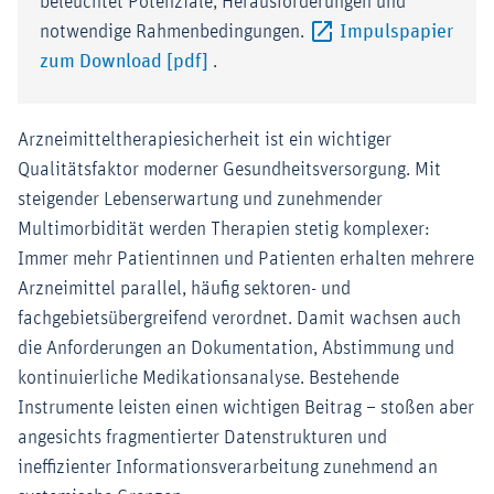
beleuchtet Potenziale, Herausforderungen und
notwendige Rahmenbedingungen.
Impulspapier
Externer-Link (Öffnet im neuen Fens
zum Download [pdf]
.
Arzneimitteltherapiesicherheit ist ein wichtiger
Qualitätsfaktor moderner Gesundheitsversorgung. Mit
steigender Lebenserwartung und zunehmender
Multimorbidität werden Therapien stetig komplexer:
Immer mehr Patientinnen und Patienten erhalten mehrere
Arzneimittel parallel, häufig sektoren- und
fachgebietsübergreifend verordnet. Damit wachsen auch
die Anforderungen an Dokumentation, Abstimmung und
kontinuierliche Medikationsanalyse. Bestehende
Instrumente leisten einen wichtigen Beitrag – stoßen aber
angesichts fragmentierter Datenstrukturen und
ineffizienter Informationsverarbeitung zunehmend an