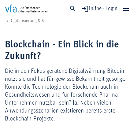
Inline - Login
Blockchain
vfa. Die forschenden Pharma-Unternehmen
Digitalisierung & KI
Schließen
Forschung & Entwicklung
Blockchain - Ein Blick in die
Gesundheit & Versorgung
Zukunft?
Wirtschaft & Standort
Digitalisierung & KI
Die in den Fokus geratene Digitalwährung Bitcoin
Verband & Mitglieder
nutzt sie und hat für gewisse Bekanntheit gesorgt.
Könnte die Technologie der Blockchain auch im
Gesundheitswesen und für forschende Pharma-
Mitglied werden!
Unternehmen nutzbar sein? Ja. Neben vielen
Anwendungsszenarien existieren bereits erste
Medien
Blockchain-Projekte.