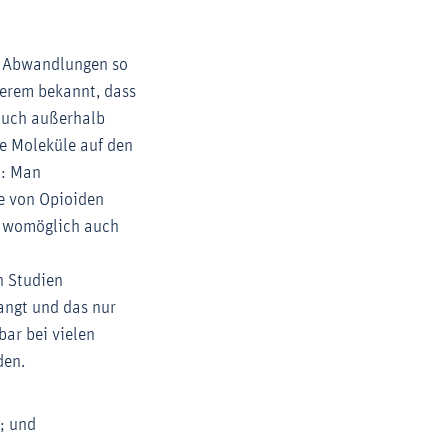
h Abwandlungen so
ngerem bekannt, dass
auch außerhalb
ie Moleküle auf den
t: Man
e von Opioiden
as womöglich auch
n Studien
angt und das nur
bar bei vielen
den.
n; und