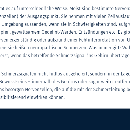
 es auf unterschiedliche Weise. Meist sind bestimmte Nervenz
nzellen) der Ausgangspunkt. Sie nehmen mit vielen Zellausläuf
r Umgebung aussenden, wenn sie in Schwierigkeiten sind: aufg
mpfen, gewaltsamem Gedehnt-Werden, Entzündungen etc. Es gib
ven eigenständig oder aufgrund einer Fehlinterpretation von
den; sie heißen neuropathische Schmerzen. Was immer gilt: 
rst, wenn das betreffende Schmerzsignal ins Gehirn übertrage
 Schmerzsignalen nicht hilflos ausgeliefert, sondern in der Lage
Bewusstseins – innerhalb des Gehirns oder sogar weiter entfe
as besorgen Nervenzellen, die auf die mit der Schmerzleitung b
sibilisierend einwirken können.