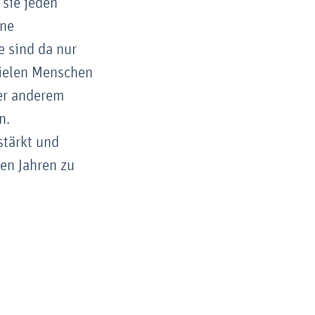
 sie jeden
rne
e sind da nur
vielen Menschen
er anderem
n.
stärkt und
en Jahren zu