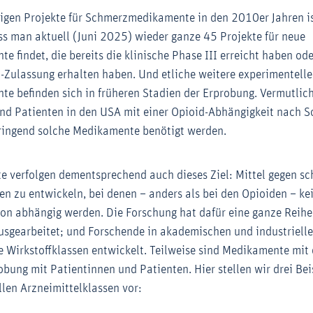
igen Projekte für Schmerzmedikamente in den 2010er Jahren is
s man aktuell (Juni 2025) wieder ganze 45 Projekte für neue
findet, die bereits die klinische Phase III erreicht haben ode
S-Zulassung erhalten haben. Und etliche weitere experimentelle
 befinden sich in früheren Stadien der Erprobung. Vermutlich
und Patienten in den USA mit einer Opioid-Abhängigkeit nach
dringend solche Medikamente benötigt werden.
kte verfolgen dementsprechend auch dieses Ziel: Mittel gegen s
n zu entwickeln, bei denen – anders als bei den Opioiden – kei
n abhängig werden. Die Forschung hat dafür eine ganze Reihe
sgearbeitet; und Forschende in akademischen und industriell
 Wirkstoffklassen entwickelt. Teilweise sind Medikamente mit 
bung mit Patientinnen und Patienten. Hier stellen wir drei Bei
len Arzneimittelklassen vor: