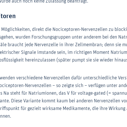
urde auch noch keine Zulassung beantragt.
itoren
 Möglichkeiten, direkt die Nociceptoren-Nervenzellen zu block
sgehen, wurden Forschungsgruppen unter anderem bei den Nat
äle braucht jede Nervenzelle in ihrer Zellmembran; denn sie 
lektrischer Signale imstande sein, im richtigen Moment Natriu
lüssigkeit hereinzulassen (später pumpt sie sie wieder hinaus
wenden verschiedene Nervenzellen dafür unterschiedliche Ver
ciceptoren-Nervenzellen – so zeigte sich – verfügen unter and
s Na steht für Natriumionen, das V für voltage-gated (= spann
iante. Diese Variante kommt kaum bei anderen Nervenzellen vor.
griffspunkt für gezielt wirksame Medikamente, die ihre Wirkung
önnen.