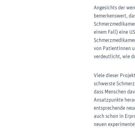
Angesichts der wen
bemerkenswert, das
Schmerzmedikamente 
einem Fall) eine U
Schmerzmedikamente
von Patientinnen 
verdeutlicht, wie 
Viele dieser Proje
schwerste Schmerze
dass Menschen davo
Ansatzpunkte herau
entsprechende neue
auch schon in Erpro
neuen experimentel