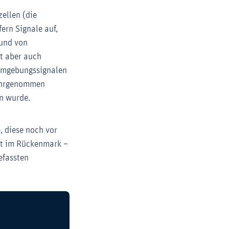
ellen (die
ern Signale auf,
rund von
t aber auch
 Umgebungssignalen
Wahrgenommen
n wurde.
, diese noch vor
rnt im Rückenmark –
efassten