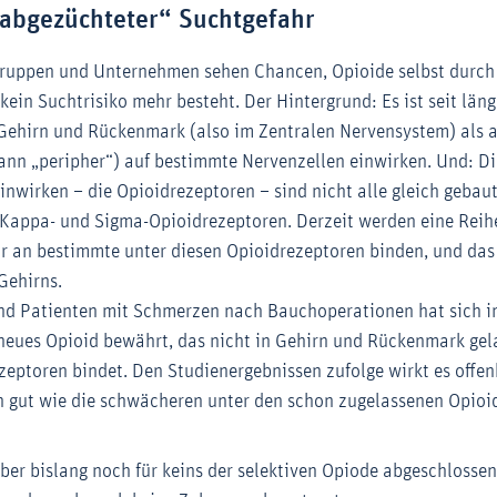
„abgezüchteter“ Suchtgefahr
gruppen und Unternehmen sehen Chancen, Opioide selbst durc
kein Suchtrisiko mehr besteht. Der Hintergrund: Es ist seit lä
Gehirn und Rückenmark (also im Zentralen Nervensystem) als 
ann „peripher“) auf bestimmte Nervenzellen einwirken. Und: D
 einwirken – die Opioidrezeptoren – sind nicht alle gleich gebau
 Kappa- und Sigma-Opioidrezeptoren. Derzeit werden eine Reih
nur an bestimmte unter diesen Opioidrezeptoren binden, und d
Gehirns.
nd Patienten mit Schmerzen nach Bauchoperationen hat sich i
 neues Opioid bewährt, das nicht in Gehirn und Rückenmark gel
eptoren bindet. Den Studienergebnissen zufolge wirkt es offen
h gut wie die schwächeren unter den schon zugelassenen Opioi
aber bislang noch für keins der selektiven Opiode abgeschlosse