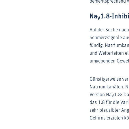
dementsprechend w
Na
1.8-Inhib
V
Auf der Suche nach
Schmerzsignale au
fündig. Natriumkan
und Weiterleiten e
umgebenden Gewebsf
Günstigerweise ver
Natriumkanälen. No
Version Na
1.8: Da
V
das 1.8 für die Var
sehr plausibler An
Gehirns erzielen k