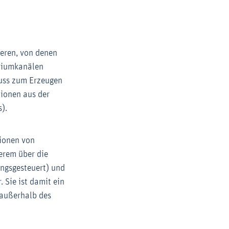
ieren, von denen
riumkanälen
muss zum Erzeugen
mionen aus der
).
sionen von
erem über die
ungsgesteuert) und
 Sie ist damit ein
 außerhalb des