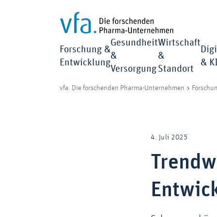
Gesundheit
Wirtschaft
Forschung &
Digi
&
&
Entwicklung
& K
Versorgung
Standort
vfa. Die forschenden Pharma-Unternehmen
Forschu
4. Juli 2025
Trendw
Entwic