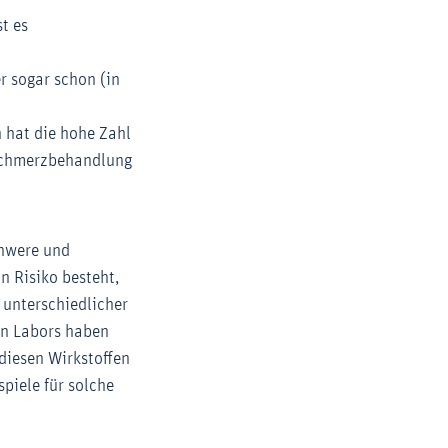
t es
r sogar schon (in
 hat die hohe Zahl
 Schmerzbehandlung
chwere und
n Risiko besteht,
 unterschiedlicher
en Labors haben
diesen Wirkstoffen
spiele für solche