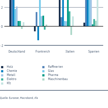
2
0
-2
Deutschland
Frankreich
Italien
Spanien
Holz
Raffinerien
Chemie
Glas
Metall
Pharma
Elektro
Maschinenbau
Kfz
Quelle: Eurostat, Macrobond, vfa
End of interactive chart.