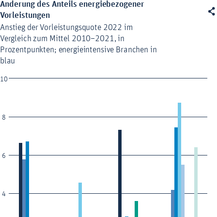
Änderung des Anteils energiebezogener
Änderung des Anteils energiebezogener Vorleistungen

Bar chart with 9 data series.
Vorleistungen
Anstieg der Vorleistungsquote 2022 im Vergleich zum Mittel 2010–20
Anstieg der Vorleistungsquote 2022 im
The chart has 1 X axis displaying categories.
Vergleich zum Mittel 2010–2021, in
The chart has 1 Y axis displaying values. Data ranges from -1.45 to 8
Prozentpunkten; energieintensive Branchen in
blau
10
8
6
4