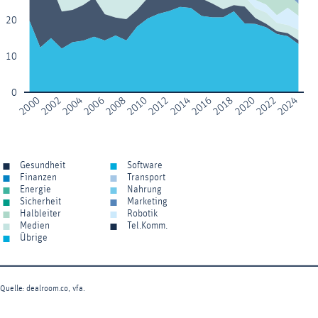
20
10
0
2008
2014
2020
2000
2006
2012
2018
2024
2004
2010
2016
2022
2002
Gesundheit
Software
Finanzen
Transport
Energie
Nahrung
Sicherheit
Marketing
Halbleiter
Robotik
Medien
Tel.Komm.
Übrige
Quelle: dealroom.co, vfa.
End of interactive chart.