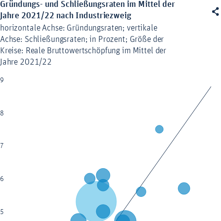
Gründungs- und Schließungsraten im Mittel der Jahre 2021/22 nach 
Gründungs- und Schließungsraten im Mittel der

Combination chart with 3 data series.
Jahre 2021/22 nach Industriezweig
horizontale Achse: Gründungsraten; vertikale Achse: Schließungsrate
horizontale Achse: Gründungsraten; vertikale
The chart has 1 X axis displaying values. Data ranges from 0 to 9.
Achse: Schließungsraten; in Prozent; Größe der
The chart has 1 Y axis displaying values. Data ranges from 0.1 to 8.8
Kreise: Reale Bruttowertschöpfung im Mittel der
Jahre 2021/22
9
8
7
6
5