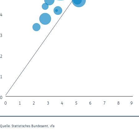
4
3
2
1
0
0
1
2
3
4
5
6
7
8
9
Quelle: Statistisches Bundesamt, vfa
End of interactive chart.