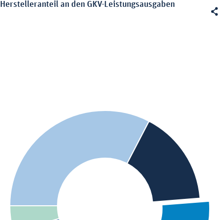
Herstelleranteil an den GKV-Leistungsausgaben
Herstelleranteil an den GKV-Leistungsausgaben

Pie chart with 9 slices.