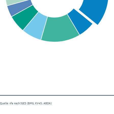
Quelle: vfa nach IGES (BMG, KV45; ABDA)
End of interactive chart.