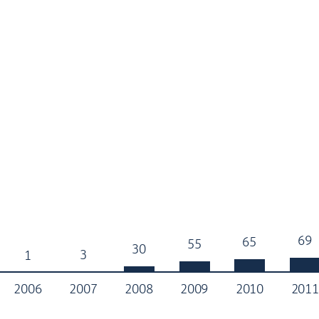
69
69
65
65
55
55
30
30
3
3
1
1
2006
2007
2008
2009
2010
201