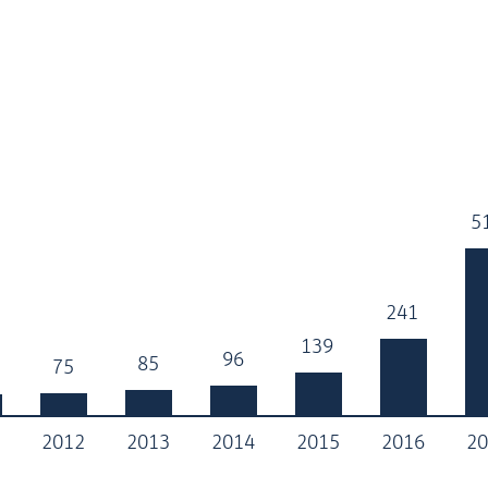
5
5
241
241
139
139
96
96
85
85
75
75
1
2012
2013
2014
2015
2016
20