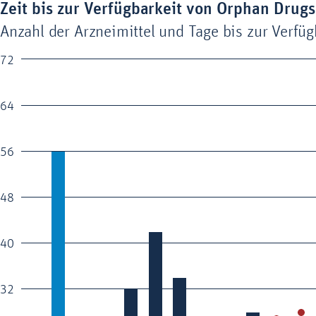
Zeit bis zur Verfügbarkeit von Orphan Drugs
Zeit bis zur Verfügbarkeit von Orphan Drugs
Combination chart with 2 data series.
Anzahl der Arzneimittel und Tage bis zur Verfüg
Anzahl der Arzneimittel und Tage bis zur Verfügbarkeit
The chart has 1 X axis displaying categories.
72
The chart has 2 Y axes displaying values and values.
64
56
48
40
32