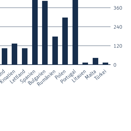
360
240
120
0
Kroatien
Türkei
Spanien
Rumänien
Portugal
and
Malta
Lettland
Bulgarien
Polen
Litauen