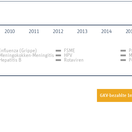
2010
2011
2012
2013
2014
20
Influenza (Grippe)
FSME
P
Meningokokken-Meningitis
HPV
M
Hepatitis B
Rotaviren
P
GKV-bezahlte I