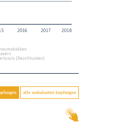
Einbetten
15
2016
2017
2018
neumokokken
asern
ertussis (Keuchhusten)
mpfungen
alle ambulanten Impfungen