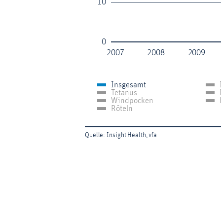
10
0
2007
2008
2009
Insgesamt
Tetanus
Windpocken
Röteln
Quelle: Insight Health, vfa