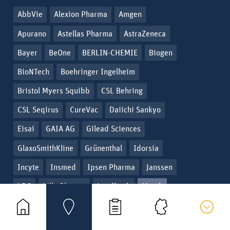
AbbVie
Alexion Pharma
Amgen
Apurano
Astellas Pharma
AstraZeneca
Bayer
BeOne
BERLIN-CHEMIE
Biogen
BioNTech
Boehringer Ingelheim
Bristol Myers Squibb
CSL Behring
CSL Seqirus
CureVac
Daiichi Sankyo
Eisai
GAIA AG
Gilead Sciences
GlaxoSmithKline
Grünenthal
Idorsia
Incyte
Insmed
Ipsen Pharma
Janssen
LDC
Lilly Pharma
Lundbeck
Merck





Miltenyi
MSD
Novartis Pharma
Novo Nordisk
Orphalan
Otsuka Pharma
Leaflet