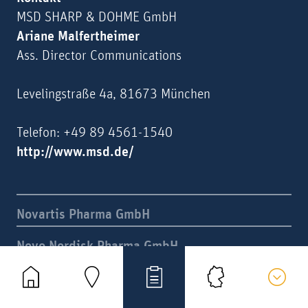
MSD SHARP & DOHME GmbH
Ariane Malfertheimer
Ass. Director Communications
Levelingstraße 4a, 81673 München
Telefon: +49 89 4561-1540
http://www.msd.de/
Novartis Pharma GmbH
Novo Nordisk Pharma GmbH





Orphalan Deutschland GmbH
Leaflet