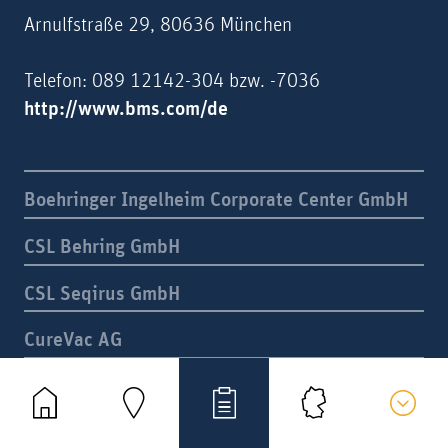
Arnulfstraße 29, 80636 München
Telefon: 089 12142-304 bzw. -7036
http://www.bms.com/de
Boehringer Ingelheim Corporate Center GmbH
CSL Behring GmbH
CSL Seqirus GmbH
CureVac AG
Daiichi Sankyo Deutschland GmbH





EISAI GmbH
Leaflet